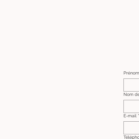
Préno
Nom de
E‑mail
Téléph