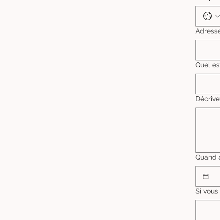
Adress
Quel es
Décrive
Quand a
Si vous