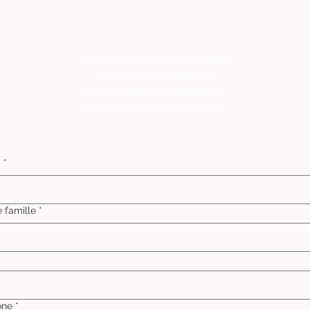
Vous avez un évènement en 2026?
Vous avez besoin d'un devis
ou de créations personnalisées?
Contactez moi via ce formulaire.
m
*
 famille
*
*
one
*